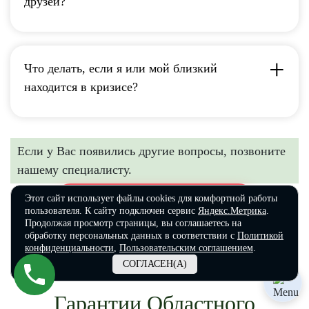
друзей?
Что делать, если я или мой близкий
находится в кризисе?
Если у Вас появились другие вопросы, позвоните
нашему специалисту.
Этот сайт использует файлы cookies для комфортной работы
ОТВЕТЫ НА ПОПУЛЯРНЫЕ ВОПРОСЫ
пользователя. К сайту подключен сервис
Яндекс.Метрика
.
Продолжая просмотр страницы, вы соглашаетесь на
обработку персональных данных в соответствии с
Политикой
конфиденциальности
,
Пользовательским соглашением
.
СОГЛАСЕН(А)
Гарантии Областного