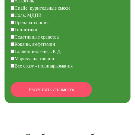
Алкоголь
Спайс, курительные смеси
Соль, МДПВ
Препараты опия
Гипнотики
Седативные средства
Кокаин, амфетамин
Галлюциногены, ЛСД
Марихуана, гашиш
Все сразу - полинаркомания